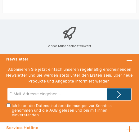
ohne Mindestbestellwert
Newsletter
Abonnieren Sie jetzt einfach unseren regelmäßig erscheinenden
Newsletter und Sie werden stets unter den Ersten sein, über neue
Produkte und Angebote informiert werden.
E-
Mail-
Adresse*
Ich habe die
Datenschutzbestimmungen
zur Kenntnis
genommen und die
AGB
gelesen und bin mit ihnen
einverstanden.
Service-Hotline