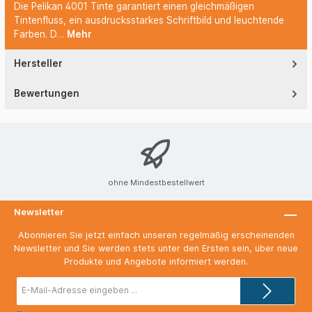
Die Pelikan 4001 Tinte garantiert einen gleichmäßigen
Tintenfluss, ein ausdrucksstarkes Schriftbild und leuchtende
Farben. D…
Mehr
Hersteller
Bewertungen
ohne Mindestbestellwert
Newsletter
Abonnieren Sie jetzt einfach unseren regelmäßig erscheinenden
Newsletter und Sie werden stets unter den Ersten sein, über neue
Produkte und Angebote informiert werden.
E-
Mail-
Adresse*