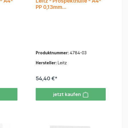
 - A4-
Leitz - Prospekthülle - A4-
PP 0,13mm
0ST/PG
oben/Iochs.offen
durchgehend gelocht
100ST/PG
Produktnummer:
4784-03
Hersteller:
Leitz
54,40 €*
jetzt kaufen