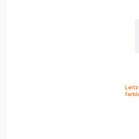
Leitz
farb
0,15