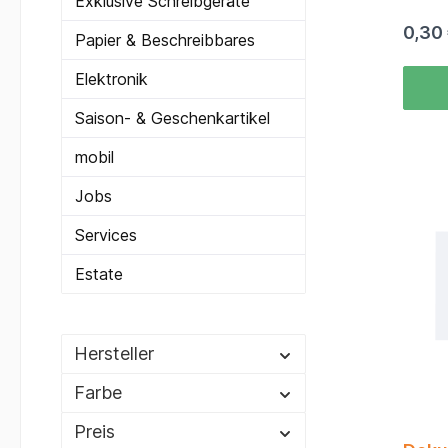
Exklusive Schreibgeräte
Dokume
0,30
aufbe
Papier & Beschreibbares
werden
Überbl
Elektronik
für
Standa
Saison- & Geschenkartikel
wertig
Dieser 
mobil
und sch
Knicke
Jobs
Versc
hrter 
Mechan
Services
einfac
von ge
Estate
diese 
zusam
gnet f
von Blä
Hersteller
Präsen
Hausa
Farbe
Notize
mehr.U
Preis
t aus 