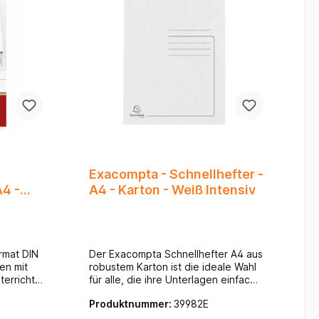
Exacompta - Schnellhefter -
A4 -
A4 - Karton - Weiß Intensiv
rmat DIN
Der Exacompta Schnellhefter A4 aus
en mit
robustem Karton ist die ideale Wahl
terricht.
für alle, die ihre Unterlagen einfach,
ern.
schnell und übersichtlich archivieren
Produktnummer:
39982E
möchten. Ob für die Schule, das
Studium, das Büro oder den