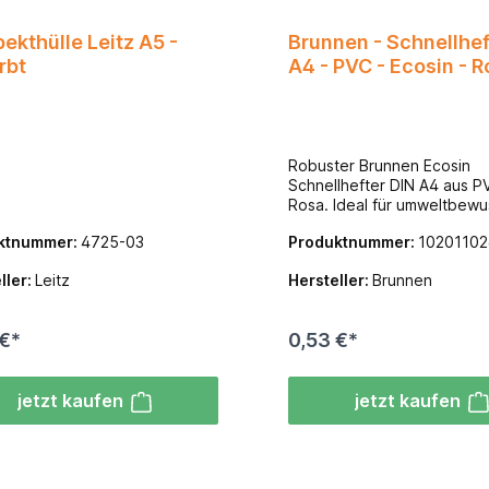
ekthülle Leitz A5 -
Brunnen - Schnellhef
rbt
A4 - PVC - Ecosin - R
Robuster Brunnen Ecosin
Schnellhefter DIN A4 aus P
Rosa. Ideal für umweltbewu
Ordnung in Schule & Büro. 
ktnummer:
4725-03
Produktnummer:
10201102
Beschriftungsstreifen.
ller:
Leitz
Hersteller:
Brunnen
 €*
0,53 €*
jetzt kaufen
jetzt kaufen