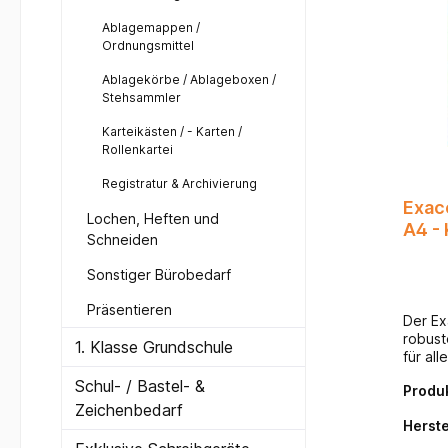
Ablagemappen /
Ordnungsmittel
Ablagekörbe / Ablageboxen /
Stehsammler
Karteikästen / - Karten /
Rollenkartei
Registratur & Archivierung
Exac
Lochen, Heften und
Schneiden
Sonstiger Bürobedarf
Präsentieren
Der Ex
robust
1. Klasse Grundschule
für all
schnel
Schul- / Bastel- &
Produ
möchte
Zeichenbedarf
Studiu
Herste
Hausha
Schnel