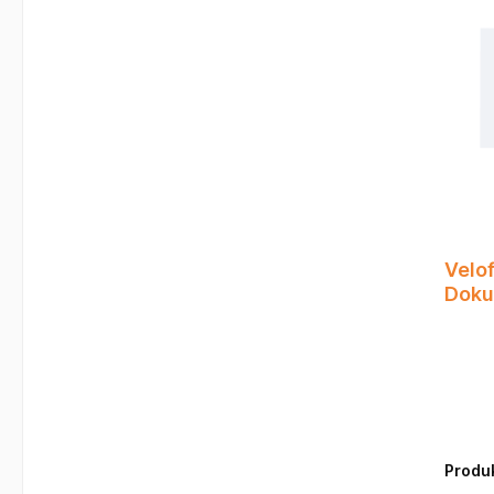
Exacom
Anford
Ordnu
Velof
Doku
trans
Produ