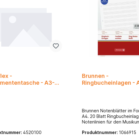
pta für Ihre täglichen
erungen an Organisation und
ng!
lex -
Brunnen -
mententasche - A3-
Ringbucheinlagen - 
p. m. Klettverschluss
Notenlineatur, 20Bl.
Brunnen Notenblätter im Fo
A4. 20 Blatt Ringbucheinlag
Notenlinien für den Musikun
Ideal zum Abheften in Ordn
ktnummer:
4520100
Produktnummer:
1066915