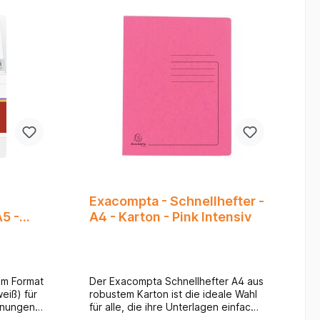
Ablage. Vertrauen Sie auf die
bewährte Qualität von Exaclair bzw.
Exacompta für Ihre täglichen
Anforderungen an Organisation und
Ordnung!
Exacompta - Schnellhefter -
5 -
A4 - Karton - Pink Intensiv
im Format
Der Exacompta Schnellhefter A4 aus
eiß) für
robustem Karton ist die ideale Wahl
hnungen.
für alle, die ihre Unterlagen einfach,
A5-
schnell und übersichtlich archivieren