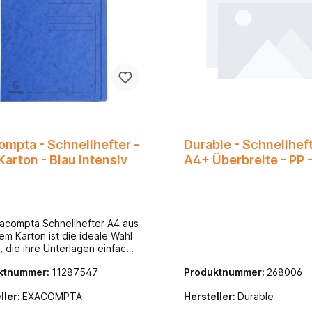
ompta - Schnellhefter -
Durable - Schnellheft
A4 - Karton - Blau Intensiv
A4+ Überbreite - PP 
Duralux - Blau
acompta Schnellhefter A4 aus
em Karton ist die ideale Wahl
e, die ihre Unterlagen einfach,
l und übersichtlich archivieren
ktnummer:
11287547
Produktnummer:
268006
n. Ob für die Schule, das
m, das Büro oder den
ller:
EXACOMPTA
Hersteller:
Durable
lt – dieser zuverlässige
lhefter sorgt dafür, dass Ihre