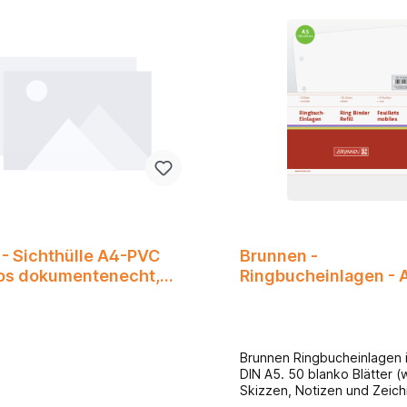
 - Sichthülle A4-PVC
Brunnen -
los dokumentenecht,
Ringbucheinlagen - A
mm
blanco, 50Bl.
Brunnen Ringbucheinlagen 
DIN A5. 50 blanko Blätter (w
Skizzen, Notizen und Zeic
Passend gelocht für jeden 