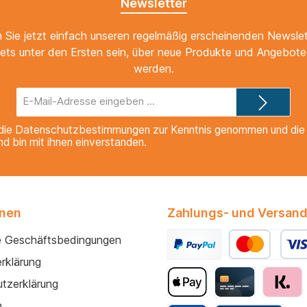
Newsletter
 Sie jetzt einfach unseren regelmäßig erscheinenden Newslet
ets unter den Ersten sein, über neue Produkte und Angebote 
werden.
E-
Mail-
Adresse*
die
Datenschutzbestimmungen
zur Kenntnis genommen und di
nd bin mit ihnen einverstanden.
onen
Zahlungs- und Versand
e Geschäftsbedingungen
rklärung
tzerklärung
m