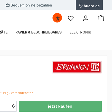
Bequem online bezahlen
buero.de
RÄTE
PAPIER & BESCHREIBBARES
ELEKTRONIK
*
St. zzgl. Versandkosten
jetzt kaufen