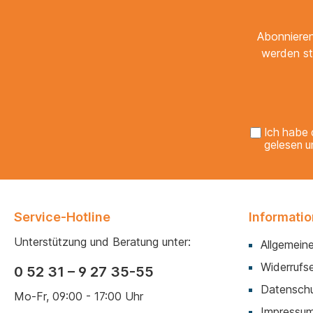
Abonnieren
werden st
Ich habe 
gelesen u
Service-Hotline
Informati
Unterstützung und Beratung unter:
Allgemein
Widerrufse
0 52 31 – 9 27 35-55
Datenschu
Mo-Fr, 09:00 - 17:00 Uhr
Impressu