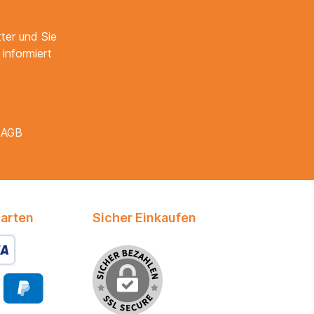
ter und Sie
informiert
e
AGB
arten
Sicher Einkaufen