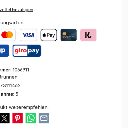
ettel hinzufügen
ungsarten:
mmer:
1066911
Brunnen
73111462
nahme:
5
ukt weiterempfehlen: