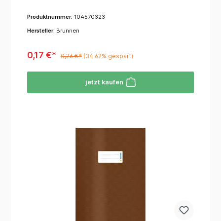
Produktnummer:
104570323
Hersteller:
Brunnen
0,17 €*
0,26 €*
(34.62% gespart)
jetzt kaufen