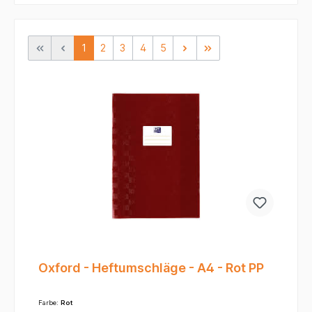
1
2
3
4
5
Oxford - Heftumschläge - A4 - Rot PP
Farbe:
Rot