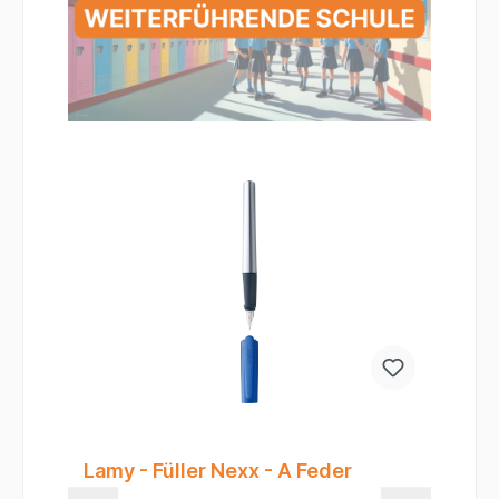
Lamy - Füller Nexx - A Feder
Fa
J