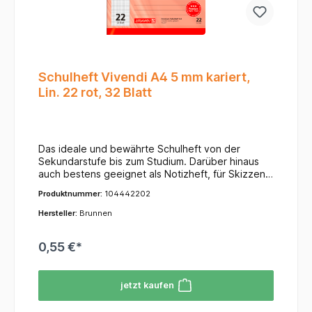
Schulheft Vivendi A4 5 mm kariert,
Lin. 22 rot, 32 Blatt
Das ideale und bewährte Schulheft von der
Sekundarstufe bis zum Studium. Darüber hinaus
auch bestens geeignet als Notizheft, für Skizzen,
Protokolle, Aufschriebe oder einfach als
Produktnummer:
104442202
praktisches Merkheft im Büro oder zuhause. - A4 -
5 mm kariert, Lin. 22 - rot - 32 Blatt - extrastarker
Hersteller:
Brunnen
Hochglanzumschlag 240 g/m² - tintenfest - 90
g/m² - abgerundete Ecken - Vivendi
0,55 €*
jetzt kaufen