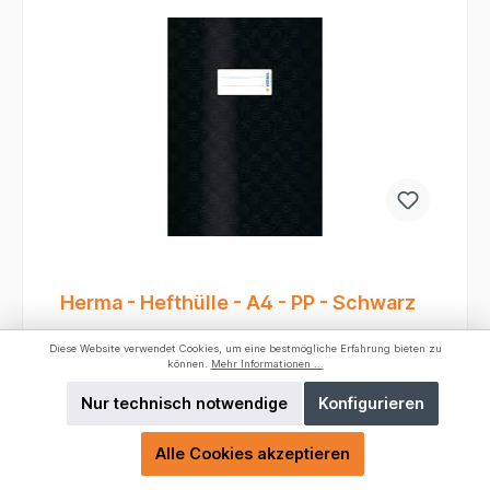
rutscht nicht so leicht vom Schultisch.
Herma - Hefthülle - A4 - PP - Schwarz
Diese Website verwendet Cookies, um eine bestmögliche Erfahrung bieten zu
Farbe:
Schwarz
können.
Mehr Informationen ...
Nur technisch notwendige
Konfigurieren
Gerade in der Schule sind Heftumschläge
unverzichtbar, um die Hefte vor Abnutzung,
Schmutz und Eselsohren zu schützen. Die Herma
Alle Cookies akzeptieren
Heftumschläge A4 aus Plastik sind hierfür eine
Produktnummer:
7449