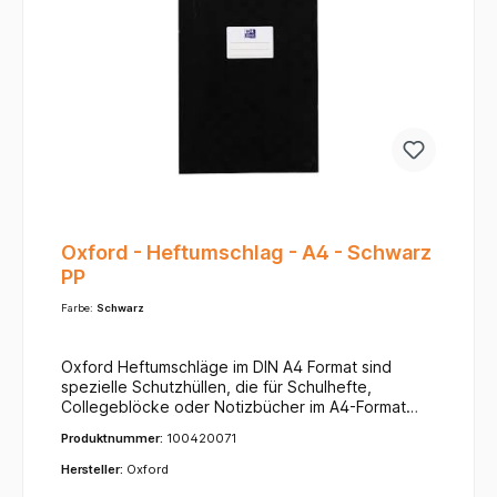
im Klassenzimmer immer schnell dem richtigen Kind
zugeordnet werden kann.
Oxford - Heftumschlag - A4 - Schwarz
PP
Farbe:
Schwarz
Oxford Heftumschläge im DIN A4 Format sind
spezielle Schutzhüllen, die für Schulhefte,
Collegeblöcke oder Notizbücher im A4-Format
(ca. 21 x 29,7 cm) entwickelt wurden. Ihr
Produktnummer:
100420071
Hauptzweck ist es, die Dokumente und Hefte vor
alltäglicher Abnutzung wie Schmutz, Feuchtigkeit,
Hersteller:
Oxford
Knicken und Rissen zu bewahren.Typische