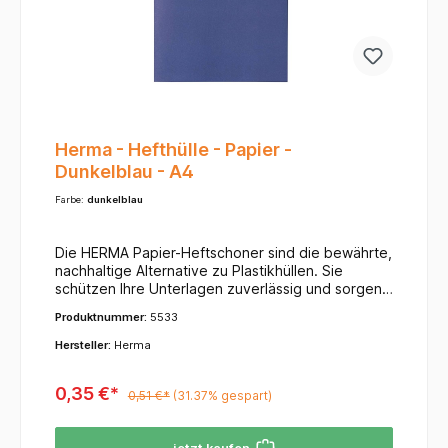
gegen Stürze und starken Druck.Nachhaltigkeit
(PEFC): Das Holz stammt aus zertifizierten,
nachhaltig bewirtschafteten Wäldern.
Herma - Hefthülle - Papier -
Dunkelblau - A4
Farbe:
dunkelblau
Die HERMA Papier-Heftschoner sind die bewährte,
nachhaltige Alternative zu Plastikhüllen. Sie
schützen Ihre Unterlagen zuverlässig und sorgen
für Übersichtlichkeit. Dank der großen
Produktnummer:
5533
Farbauswahl und des praktischen
Beschriftungsfeldes bleiben Ihre Hefte stets
Hersteller:
Herma
ordentlich und in gutem Zustand. Produkt-
HighlightsMaterial: Hochwertiges Papier, oft aus
0,35 €*
100 % Recyclingpapier oder Altpapier gefertigt,
0,51 €*
(31.37% gespart)
für einen umweltfreundlichen Schul- und
Büroalltag. Einige Varianten haben eine Grammatur