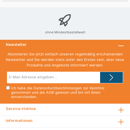
ohne Mindestbestellwert
Newsletter
Abonnieren Sie jetzt einfach unseren regelmäßig erscheinenden
Newsletter und Sie werden stets unter den Ersten sein, über neue
Produkte und Angebote informiert werden.
E-
Mail-
Adresse*
Ich habe die
Datenschutzbestimmungen
zur Kenntnis
genommen und die
AGB
gelesen und bin mit ihnen
einverstanden.
Service-Hotline
Informationen