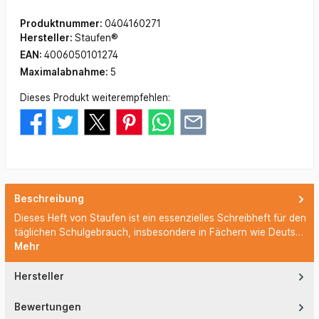
Produktnummer:
0404160271
Hersteller:
Staufen®
EAN:
4006050101274
Maximalabnahme:
5
Dieses Produkt weiterempfehlen:
Beschreibung
Dieses Heft von Staufen ist ein essenzielles Schreibheft für den
täglichen Schulgebrauch, insbesondere in Fächern wie Deuts…
Mehr
Hersteller
Bewertungen