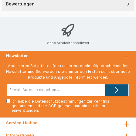
Bewertungen
ohne Mindestbestellwert
Newsletter
Abonnieren Sie jetzt einfach unseren regelmäßig erscheinenden
Newsletter und Sie werden stets unter den Ersten sein, über neue
Produkte und Angebote informiert werden.
E-
Mail-
Adresse*
Ich habe die
Datenschutzbestimmungen
zur Kenntnis
genommen und die
AGB
gelesen und bin mit ihnen
einverstanden.
Service-Hotline
Informationen