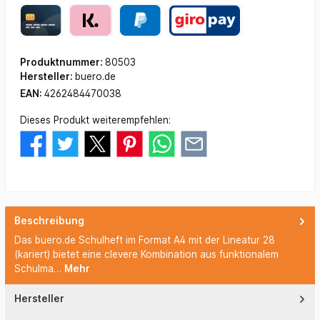
Produktnummer:
80503
Hersteller:
buero.de
EAN:
4262484470038
Dieses Produkt weiterempfehlen:
Beschreibung
Das buero.de Schulheft im Format A4 mit der Lineatur 28
(kariert) bietet eine clevere Kombination aus funktionalem
Schulma…
Mehr
Hersteller