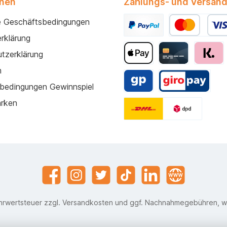
onen
Zahlungs- und Versand
e Geschäftsbedingungen
rklärung
tzerklärung
m
bedingungen Gewinnspiel
arken
ehrwertsteuer zzgl.
Versandkosten
und ggf. Nachnahmegebühren, w