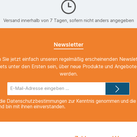
Versand innerhalb von 7 Tagen, sofern nicht anders angegeben
Newsletter
 Sie jetzt einfach unseren regelmäßig erscheinenden Newslet
ets unter den Ersten sein, über neue Produkte und Angebote 
werden.
E-
Mail-
Adresse*
die
Datenschutzbestimmungen
zur Kenntnis genommen und di
nd bin mit ihnen einverstanden.