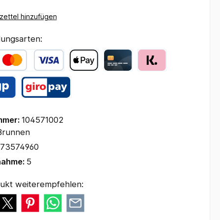
ettel hinzufügen
ungsarten:
mmer:
104571002
Brunnen
73574960
nahme:
5
ukt weiterempfehlen: