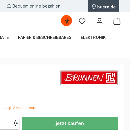
Bequem online bezahlen
buero.de
RÄTE
PAPIER & BESCHREIBBARES
ELEKTRONIK
*
St. zzgl. Versandkosten
jetzt kaufen