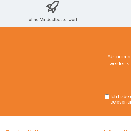
ohne Mindestbestellwert
Abonnieren
werden st
Ich habe 
gelesen u