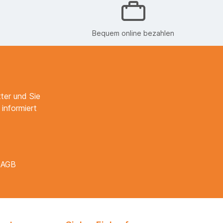
Bequem online bezahlen
ter und Sie
informiert
e
AGB