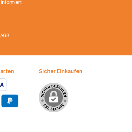
informiert
e
AGB
arten
Sicher Einkaufen