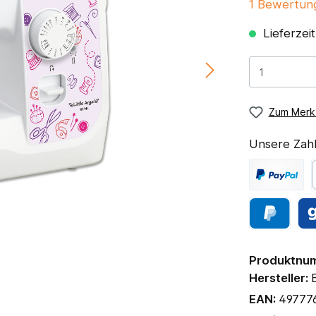
1 Bewertun
Lieferzei
Zum Merkz
Unsere Zahl
Produktnu
Hersteller:
EAN:
49777