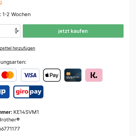
g
t: 1-2 Wochen
jetzt kaufen
ettel hinzufügen
ungsarten:
mmer:
KE14SVM1
Brother®
66771177