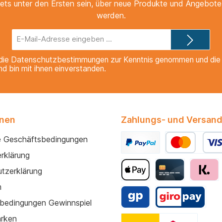
ets unter den Ersten sein, über neue Produkte und Angebote 
werden.
E-
Mail-
Adresse*
die
Datenschutzbestimmungen
zur Kenntnis genommen und di
nd bin mit ihnen einverstanden.
onen
Zahlungs- und Versand
e Geschäftsbedingungen
rklärung
tzerklärung
m
bedingungen Gewinnspiel
arken