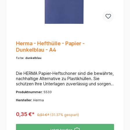
gegen Stürze und starken Druck.Nachhaltigkeit
(PEFC): Das Holz stammt aus zertifizierten,
nachhaltig bewirtschafteten Wäldern.
Herma - Hefthülle - Papier -
Dunkelblau - A4
Farbe:
dunkelblau
Die HERMA Papier-Heftschoner sind die bewährte,
nachhaltige Alternative zu Plastikhüllen. Sie
schützen Ihre Unterlagen zuverlässig und sorgen
für Übersichtlichkeit. Dank der großen
Produktnummer:
5533
Farbauswahl und des praktischen
Beschriftungsfeldes bleiben Ihre Hefte stets
Hersteller:
Herma
ordentlich und in gutem Zustand. Produkt-
HighlightsMaterial: Hochwertiges Papier, oft aus
0,35 €*
100 % Recyclingpapier oder Altpapier gefertigt,
0,51 €*
(31.37% gespart)
für einen umweltfreundlichen Schul- und
Büroalltag. Einige Varianten haben eine Grammatur