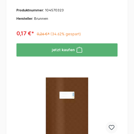
Produktnummer:
104570323
Hersteller:
Brunnen
0,17 €*
0,26 €*
(34.62% gespart)
jetzt kaufen