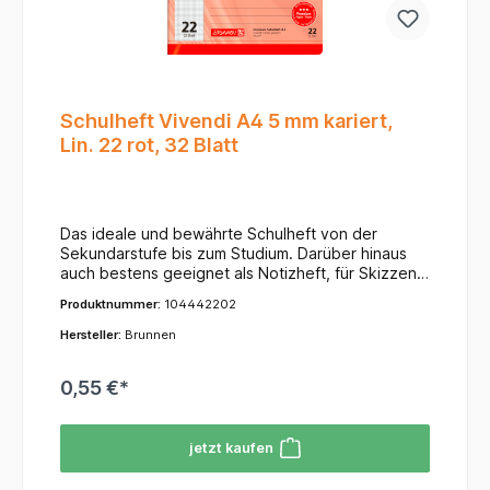
Schulheft Vivendi A4 5 mm kariert,
Lin. 22 rot, 32 Blatt
Das ideale und bewährte Schulheft von der
Sekundarstufe bis zum Studium. Darüber hinaus
auch bestens geeignet als Notizheft, für Skizzen,
Protokolle, Aufschriebe oder einfach als
Produktnummer:
104442202
praktisches Merkheft im Büro oder zuhause. - A4 -
5 mm kariert, Lin. 22 - rot - 32 Blatt - extrastarker
Hersteller:
Brunnen
Hochglanzumschlag 240 g/m² - tintenfest - 90
g/m² - abgerundete Ecken - Vivendi
0,55 €*
jetzt kaufen