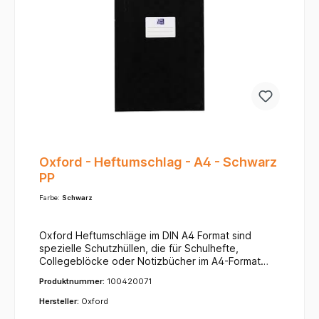
im Klassenzimmer immer schnell dem richtigen Kind
zugeordnet werden kann.
Oxford - Heftumschlag - A4 - Schwarz
PP
Farbe:
Schwarz
Oxford Heftumschläge im DIN A4 Format sind
spezielle Schutzhüllen, die für Schulhefte,
Collegeblöcke oder Notizbücher im A4-Format
(ca. 21 x 29,7 cm) entwickelt wurden. Ihr
Produktnummer:
100420071
Hauptzweck ist es, die Dokumente und Hefte vor
alltäglicher Abnutzung wie Schmutz, Feuchtigkeit,
Hersteller:
Oxford
Knicken und Rissen zu bewahren.Typische