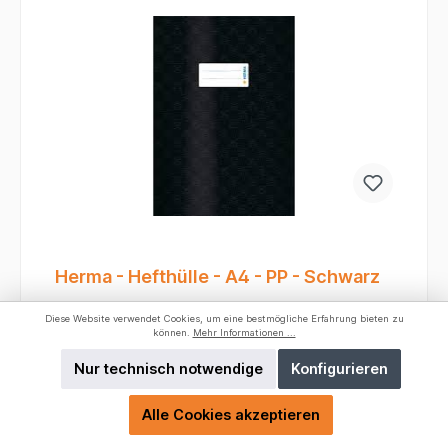
rutscht nicht so leicht vom Schultisch.
Herma - Hefthülle - A4 - PP - Schwarz
Diese Website verwendet Cookies, um eine bestmögliche Erfahrung bieten zu
Farbe:
Schwarz
können.
Mehr Informationen ...
Nur technisch notwendige
Konfigurieren
Gerade in der Schule sind Heftumschläge
unverzichtbar, um die Hefte vor Abnutzung,
Schmutz und Eselsohren zu schützen. Die Herma
Alle Cookies akzeptieren
Heftumschläge A4 aus Plastik sind hierfür eine
Produktnummer:
7449