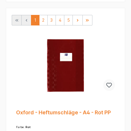
1
2
3
4
5
Oxford - Heftumschläge - A4 - Rot PP
Farbe:
Rot