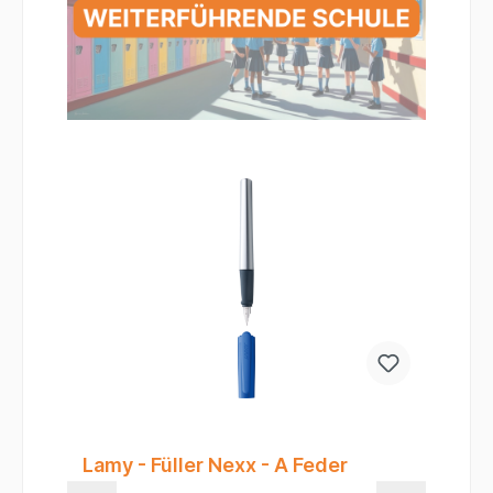
Lamy - Füller Nexx - A Feder
Fa
J