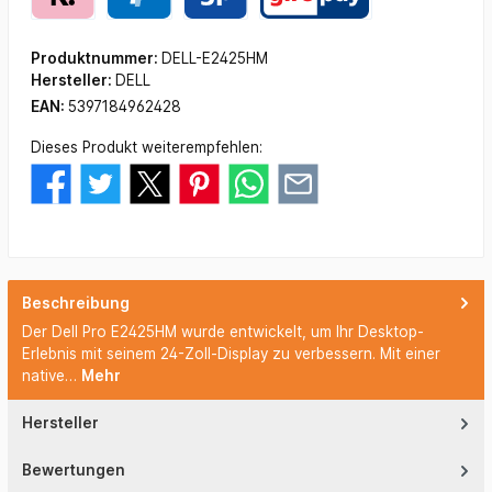
Produktnummer:
DELL-E2425HM
Hersteller:
DELL
EAN:
5397184962428
Dieses Produkt weiterempfehlen:
Beschreibung
Der Dell Pro E2425HM wurde entwickelt, um Ihr Desktop-
Erlebnis mit seinem 24-Zoll-Display zu verbessern. Mit einer
native…
Mehr
Hersteller
Bewertungen