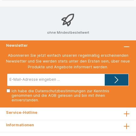
ohne Mindestbestellwert
Newsletter
Abonnieren Sie jetzt einfach unseren regelmäßig erscheinenden
Newsletter und Sie werden stets unter den Ersten sein, über neue
Produkte und Angebote informiert werden.
E-
Mail-
Adresse*
Ich habe die
Datenschutzbestimmungen
zur Kenntnis
genommen und die
AGB
gelesen und bin mit ihnen
einverstanden.
Service-Hotline
Informationen