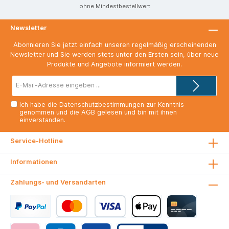
ohne Mindestbestellwert
Newsletter
Abonnieren Sie jetzt einfach unseren regelmäßig erscheinenden
Newsletter und Sie werden stets unter den Ersten sein, über neue
Produkte und Angebote informiert werden.
E-
Mail-
Adresse*
Ich habe die
Datenschutzbestimmungen
zur Kenntnis
genommen und die
AGB
gelesen und bin mit ihnen
einverstanden.
Service-Hotline
Informationen
Zahlungs- und Versandarten