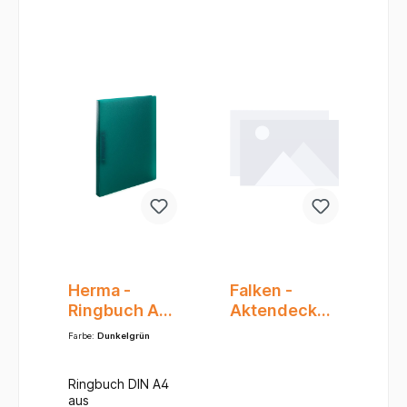
Herma -
Falken -
Ringbuch A4
Aktendeckel
Polypropylen
A3/A4 gef.
Farbe:
Dunkelgrün
- 2-D-Ring-
gelb
Mechanik -
Ringbuch DIN A4
transluzent
aus