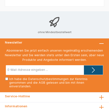
Begleiter. Natürlic
h in vielen Farben
erhältlich. Eckspa
nner sind eine
schnelle und
einfache Lösung
zur Ablage. Mit
elastischem
ohne Mindestbestellwert
Gummizug über
Vorderdeckel-
Newsletter
Ecken für eine
sichere
Abonnieren Sie jetzt einfach unseren regelmäßig erscheinenden
Aufbewahrung
Newsletter und Sie werden stets unter den Ersten sein, über neue
des Inhalts. Mit
Produkte und Angebote informiert werden.
Beschriftungslinie
n auf dem
E-
Vorderdeckel.
Mail-
Adresse*
Hochwertiger,
stabiler aus 100%
Ich habe die
Datenschutzbestimmungen
zur Kenntnis
genommen und die
AGB
gelesen und bin mit ihnen
Recycling
einverstanden.
Pendarec Karton
(430 g/qm) für
eine lange
Service-Hotline
Lebensdauer. Für
Format A4.
Informationen