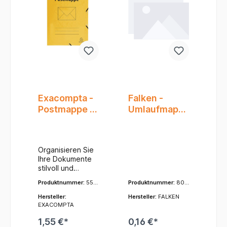
Exacompta -
Falken -
Postmappe -
Umlaufmapp
A4 - Gelb
e A4 blau
250g Karton
2-seitiger
Organisieren Sie
Gitterdruck
Ihre Dokumente
und 2
stilvoll und
Sichtlöcher
effizient mit der
Produktnummer:
555
Produktnummer:
800
Exacompta
49B
04179
Postmappe im
Hersteller:
Hersteller:
FALKEN
A4-Format in
EXACOMPTA
strahlendem
1,55 €*
0,16 €*
Gelb. Diese