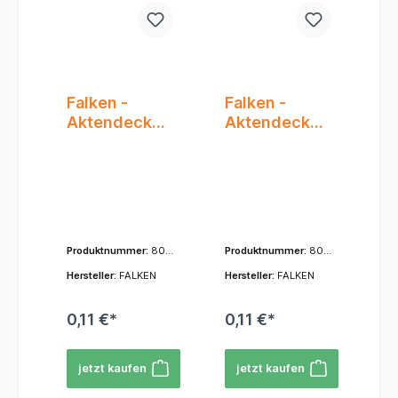
Falken -
Falken -
Aktendeckel
Aktendeckel
A3/A4 gef.
A3/A4 gef.
rot
grau
Produktnummer:
800
Produktnummer:
800
04138
04153
Hersteller:
FALKEN
Hersteller:
FALKEN
0,11 €*
0,11 €*
jetzt kaufen
jetzt kaufen