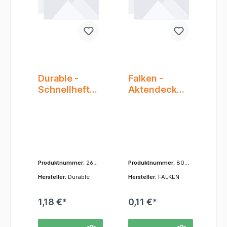
Durable -
Falken -
Schnellhefter
Aktendeckel
- A4+
A3/A4 gef.
Überbreite -
blau
PP - Duralux -
Weiß
Produktnummer:
268
Produktnummer:
800
002
04120
Hersteller:
Durable
Hersteller:
FALKEN
1,18 €*
0,11 €*