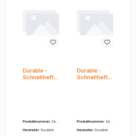
Durable -
Durable -
Schnellhefter
Schnellhefter
- A4+
- A4+
Überbreite -
Überbreite -
PP - Duralux -
PP - Duralux -
Blau
Schwarz
Produktnummer:
268
Produktnummer:
268
006
001
Hersteller:
Durable
Hersteller:
Durable