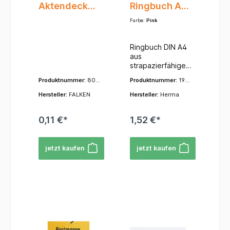
Aktendeckel
Ringbuch A4
A3/A4 gef.
Polypropylen
Farbe:
Pink
orange
- 2-D-Ring-
Mechanik -
Ringbuch DIN A4
transluzent
aus
strapazierfähigem
Polypropylen, mit
Produktnummer:
800
Produktnummer:
1916
besonderer 2-D-
01282
4
Ring-Mechanik
Hersteller:
FALKEN
Hersteller:
Herma
für leichtes
Öffnen und
0,11 €*
1,52 €*
Schließen, mit
praktischem
Niederhalter,
jetzt kaufen
jetzt kaufen
Ringdurchmesser
25 mm