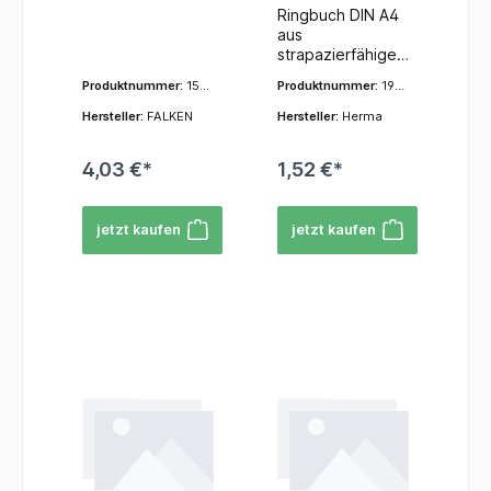
Ringbuch DIN A4
mit Tasche,
transluzent
aus
Hängeschien
strapazierfähigem
e und Reiter
Polypropylen, mit
Produktnummer:
150
Produktnummer:
1918
besonderer 2-D-
46500
3
Ring-Mechanik
Hersteller:
FALKEN
Hersteller:
Herma
für leichtes
Öffnen und
4,03 €*
1,52 €*
Schließen, mit
praktischem
Niederhalter,
jetzt kaufen
jetzt kaufen
Ringdurchmesser
25 mm