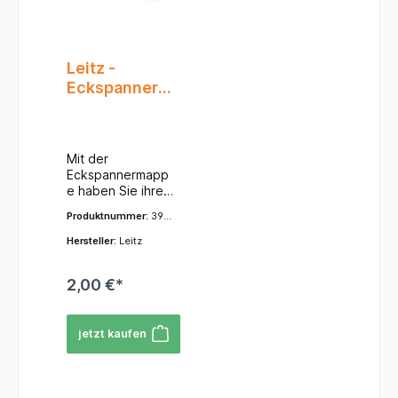
Leitz -
Eckspanner
Mappe A4 mit
Gummizug
Mit der
Eckspannermapp
e haben Sie ihre
Unterlagen alle
Produktnummer:
398
zusammen und
0-95
gut verstaut
Hersteller:
Leitz
immer an Ihrer
Seite. Egal ob bei
2,00 €*
einem
Geschäftsmeetin
g, in der Schule
jetzt kaufen
oder auch für
ärztliche
Unterlagen immer
der passende