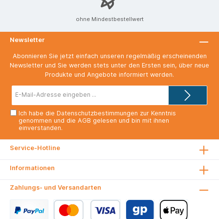
ohne Mindestbestellwert
Newsletter
Abonnieren Sie jetzt einfach unseren regelmäßig erscheinenden
Newsletter und Sie werden stets unter den Ersten sein, über neue
Produkte und Angebote informiert werden.
E-
Mail-
Adresse*
Ich habe die
Datenschutzbestimmungen
zur Kenntnis
genommen und die
AGB
gelesen und bin mit ihnen
einverstanden.
Service-Hotline
Informationen
Zahlungs- und Versandarten