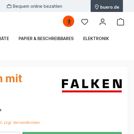
Bequem online bezahlen
buero.de
RÄTE
PAPIER & BESCHREIBBARES
ELEKTRONIK
 mit
*
St. zzgl. Versandkosten