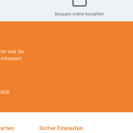
Bequem online bezahlen
ter und Sie
informiert
e
AGB
arten
Sicher Einkaufen