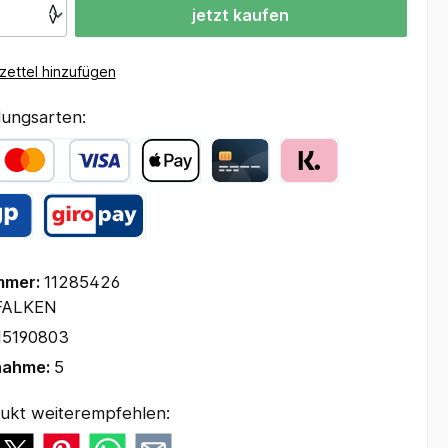
jetzt kaufen
ettel hinzufügen
ungsarten:
mmer:
11285426
FALKEN
15190803
nahme:
5
ukt weiterempfehlen: