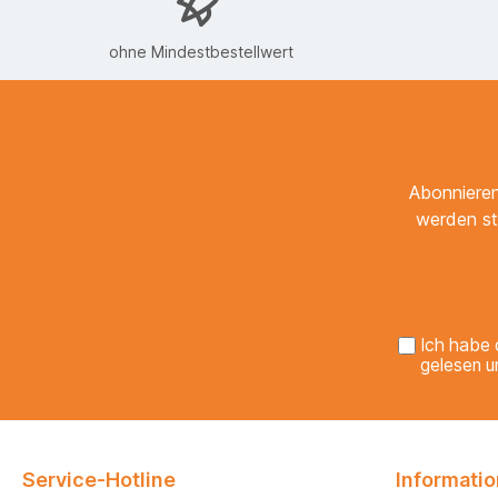
ohne Mindestbestellwert
Abonnieren
werden st
Ich habe 
gelesen u
Service-Hotline
Informati