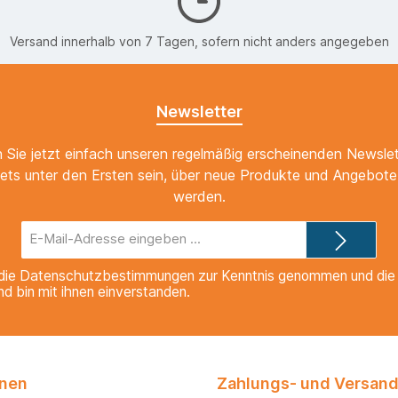
Versand innerhalb von 7 Tagen, sofern nicht anders angegeben
Newsletter
 Sie jetzt einfach unseren regelmäßig erscheinenden Newslet
ets unter den Ersten sein, über neue Produkte und Angebote 
werden.
E-
Mail-
Adresse*
die
Datenschutzbestimmungen
zur Kenntnis genommen und di
nd bin mit ihnen einverstanden.
onen
Zahlungs- und Versand