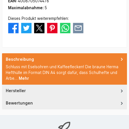
EAN:
4008705074476
Maximalabnahme:
5
Dieses Produkt weiterempfehlen:
Beschreibung
Schluss mit Eselsohren und Kaffeeflecken! Die braune Herma
Hefthülle im Format DIN A4 sorgt dafür, dass Schulhefte und
Arbe…
Mehr
Hersteller
Bewertungen