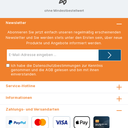
ohne Mindestbestellwert
Newsletter
Abonnieren Sie jetzt einfach unseren regelmäßig erscheinenden
Newsletter und Sie werden stets unter den Ersten sein, über neue
Produkte und Angebote informiert werden.
E-
Mail-
Adresse*
Ich habe die
Datenschutzbestimmungen
zur Kenntnis
genommen und die
AGB
gelesen und bin mit ihnen
einverstanden.
Service-Hotline
Informationen
Zahlungs- und Versandarten