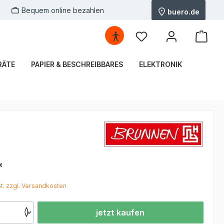
Bequem online bezahlen
buero.de
RÄTE
PAPIER & BESCHREIBBARES
ELEKTRONIK
*
St. zzgl. Versandkosten
jetzt kaufen