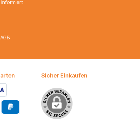
informiert
e
AGB
arten
Sicher Einkaufen