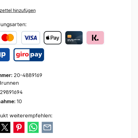
ettel hinzufügen
ungsarten:
mmer:
20-4889169
Brunnen
29891694
nahme:
10
ukt weiterempfehlen: