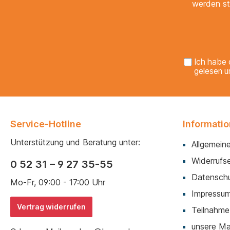
werden st
Ich habe 
gelesen u
Service-Hotline
Informati
Unterstützung und Beratung unter:
Allgemein
Widerrufse
0 52 31 – 9 27 35-55
Datenschu
Mo-Fr, 09:00 - 17:00 Uhr
Impressu
Vertrag widerrufen
Teilnahme
unsere M