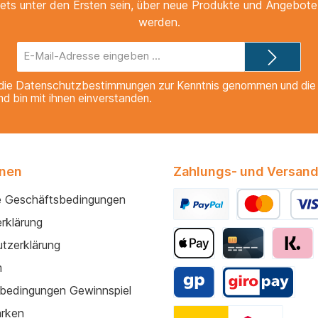
ets unter den Ersten sein, über neue Produkte und Angebote 
werden.
E-
Mail-
Adresse*
die
Datenschutzbestimmungen
zur Kenntnis genommen und di
nd bin mit ihnen einverstanden.
onen
Zahlungs- und Versand
e Geschäftsbedingungen
rklärung
tzerklärung
m
bedingungen Gewinnspiel
arken