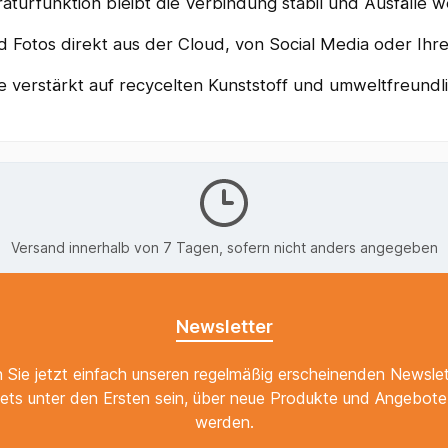
aturfunktion bleibt die Verbindung stabil und Ausfälle w
otos direkt aus der Cloud, von Social Media oder Ihre
e verstärkt auf recycelten Kunststoff und umweltfreundl
Versand innerhalb von 7 Tagen, sofern nicht anders angegeben
Newsletter
 Sie jetzt einfach unseren regelmäßig erscheinenden Newslet
ets unter den Ersten sein, über neue Produkte und Angebote 
werden.