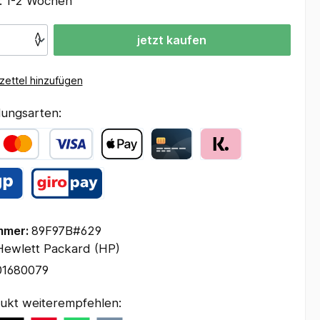
t: 1-2 Wochen
jetzt kaufen
ettel hinzufügen
ungsarten:
mmer:
89F97B#629
Hewlett Packard (HP)
01680079
ukt weiterempfehlen: