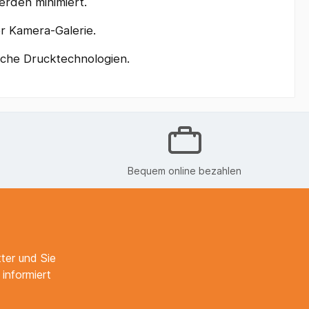
erden minimiert.
r Kamera-Galerie.
iche Drucktechnologien.
Bequem online bezahlen
ter und Sie
informiert