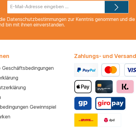
E-
Mail-
Adresse*
die
Datenschutzbestimmungen
zur Kenntnis genommen und di
nd bin mit ihnen einverstanden.
onen
Zahlungs- und Versand
e Geschäftsbedingungen
rklärung
tzerklärung
m
bedingungen Gewinnspiel
arken