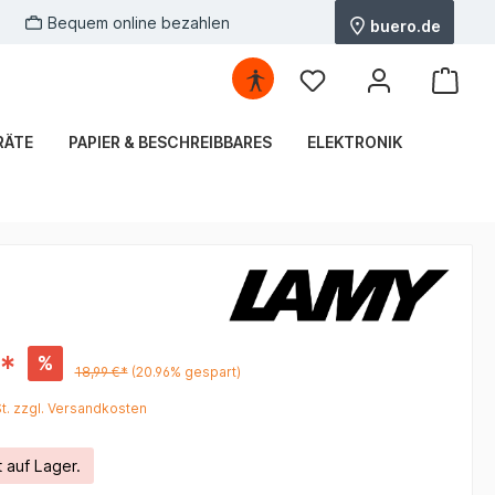
Bequem online bezahlen
buero.de
RÄTE
PAPIER & BESCHREIBBARES
ELEKTRONIK
€*
%
18,99 €*
(20.96% gespart)
St. zzgl. Versandkosten
t auf Lager.