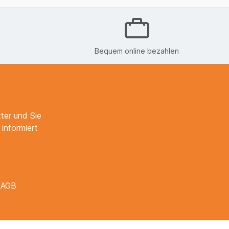
Bequem online bezahlen
ter und Sie
informiert
e
AGB