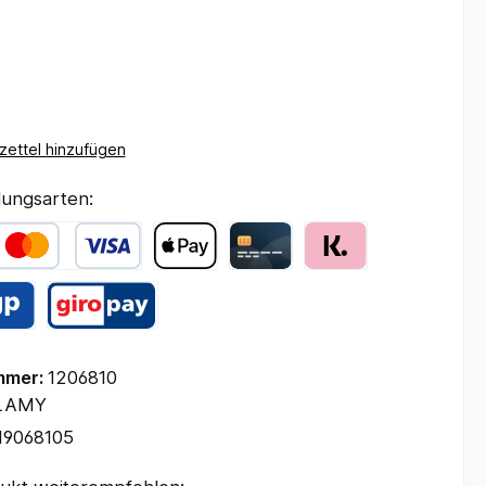
ettel hinzufügen
ungsarten:
mmer:
1206810
LAMY
19068105