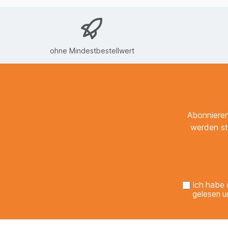
ohne Mindestbestellwert
Abonnieren
werden st
Ich habe 
gelesen u