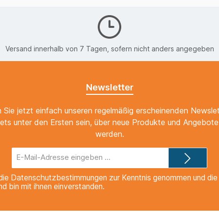
Versand innerhalb von 7 Tagen, sofern nicht anders angegeben
Newsletter
 Sie jetzt einfach unseren regelmäßig erscheinenden Newslet
ets unter den Ersten sein, über neue Produkte und Angebote 
werden.
E-
Mail-
Adresse*
die
Datenschutzbestimmungen
zur Kenntnis genommen und di
nd bin mit ihnen einverstanden.