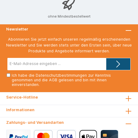
ohne Mindestbestellwert
Newsletter
Abonnieren Sie jetzt einfach unseren regelmäßig erscheinenden
Newsletter und Sie werden stets unter den Ersten sein, über neue
Produkte und Angebote informiert werden.
E-
Mail-
Adresse*
Ich habe die
Datenschutzbestimmungen
zur Kenntnis
genommen und die
AGB
gelesen und bin mit ihnen
einverstanden.
Service-Hotline
Informationen
Zahlungs- und Versandarten