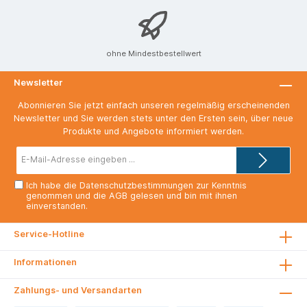
ohne Mindestbestellwert
Newsletter
Abonnieren Sie jetzt einfach unseren regelmäßig erscheinenden
Newsletter und Sie werden stets unter den Ersten sein, über neue
Produkte und Angebote informiert werden.
E-
Mail-
Adresse*
Ich habe die
Datenschutzbestimmungen
zur Kenntnis
genommen und die
AGB
gelesen und bin mit ihnen
einverstanden.
Service-Hotline
Informationen
Zahlungs- und Versandarten