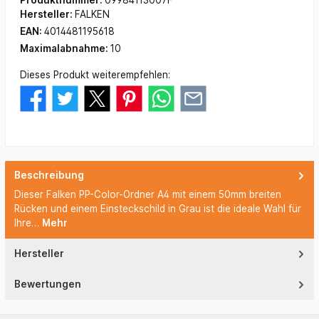
Produktnummer:
09984113007F
Hersteller:
FALKEN
EAN:
4014481195618
Maximalabnahme:
10
Dieses Produkt weiterempfehlen:
Beschreibung
Dieser Falken PP-Color-Ordner A4 mit einem 50mm breiten
Rücken und einem Einsteckschild in Grau ist die ideale Wahl für
Ihre…
Mehr
Hersteller
Bewertungen