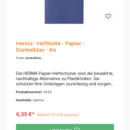
gegen Stürze und starken Druck.Nachhaltigkeit
(PEFC): Das Holz stammt aus zertifizierten,
nachhaltig bewirtschafteten Wäldern.
Herma - Hefthülle - Papier -
Dunkelblau - A4
Farbe:
dunkelblau
Die HERMA Papier-Heftschoner sind die bewährte,
nachhaltige Alternative zu Plastikhüllen. Sie
schützen Ihre Unterlagen zuverlässig und sorgen
für Übersichtlichkeit. Dank der großen
Produktnummer:
5533
Farbauswahl und des praktischen
Beschriftungsfeldes bleiben Ihre Hefte stets
Hersteller:
Herma
ordentlich und in gutem Zustand. Produkt-
HighlightsMaterial: Hochwertiges Papier, oft aus
0,35 €*
100 % Recyclingpapier oder Altpapier gefertigt,
0,51 €*
(31.37% gespart)
für einen umweltfreundlichen Schul- und
Büroalltag. Einige Varianten haben eine Grammatur