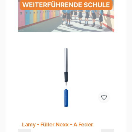
Lamy - Füller Nexx - A Feder
Fa
J