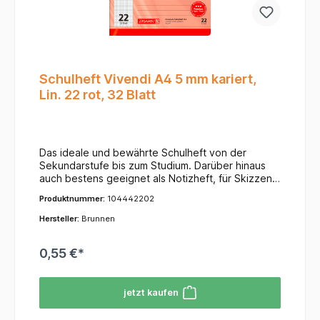
Schulheft Vivendi A4 5 mm kariert,
Lin. 22 rot, 32 Blatt
Das ideale und bewährte Schulheft von der
Sekundarstufe bis zum Studium. Darüber hinaus
auch bestens geeignet als Notizheft, für Skizzen,
Protokolle, Aufschriebe oder einfach als
Produktnummer:
104442202
praktisches Merkheft im Büro oder zuhause. - A4 -
5 mm kariert, Lin. 22 - rot - 32 Blatt - extrastarker
Hersteller:
Brunnen
Hochglanzumschlag 240 g/m² - tintenfest - 90
g/m² - abgerundete Ecken - Vivendi
0,55 €*
jetzt kaufen