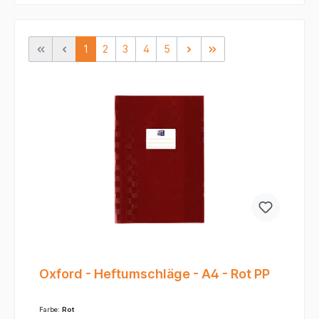
1
2
3
4
5
Oxford - Heftumschläge - A4 - Rot PP
Farbe:
Rot