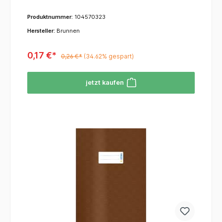
Produktnummer:
104570323
Hersteller:
Brunnen
0,17 €*
0,26 €*
(34.62% gespart)
jetzt kaufen