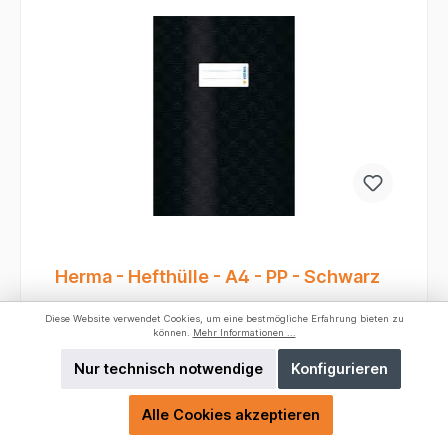
rutscht nicht so leicht vom Schultisch.
Herma - Hefthülle - A4 - PP - Schwarz
Diese Website verwendet Cookies, um eine bestmögliche Erfahrung bieten zu
Farbe:
Schwarz
können.
Mehr Informationen ...
Nur technisch notwendige
Konfigurieren
Gerade in der Schule sind Heftumschläge
unverzichtbar, um die Hefte vor Abnutzung,
Schmutz und Eselsohren zu schützen. Die Herma
Alle Cookies akzeptieren
Heftumschläge A4 aus Plastik sind hierfür eine
Produktnummer:
7449