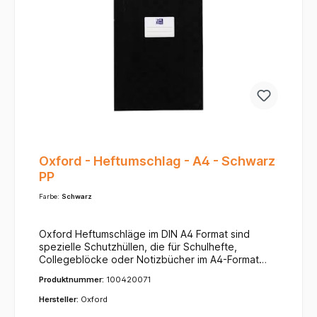
im Klassenzimmer immer schnell dem richtigen Kind
zugeordnet werden kann.
Oxford - Heftumschlag - A4 - Schwarz
PP
Farbe:
Schwarz
Oxford Heftumschläge im DIN A4 Format sind
spezielle Schutzhüllen, die für Schulhefte,
Collegeblöcke oder Notizbücher im A4-Format
(ca. 21 x 29,7 cm) entwickelt wurden. Ihr
Produktnummer:
100420071
Hauptzweck ist es, die Dokumente und Hefte vor
alltäglicher Abnutzung wie Schmutz, Feuchtigkeit,
Hersteller:
Oxford
Knicken und Rissen zu bewahren.Typische