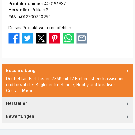
Produktnummer:
400196937
Hersteller:
Pelikan®
EAN:
4012700720252
Dieses Produkt weiterempfehlen:
Beschreibung
Der Pelikan Farbkasten 735K mit 12 Farben ist ein klassischer
und bewährter Begleiter für Schule, Hobby und kreatives
Gesta…
Mehr
Hersteller
Bewertungen