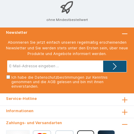
ohne Mindestbestellwert
Newsletter
Abonnieren Sie jetzt einfach unseren regelmäßig erscheinenden
Newsletter und Sie werden stets unter den Ersten sein, über neue
Produkte und Angebote informiert werden.
E-
Mail-
Adresse*
Ich habe die
Datenschutzbestimmungen
zur Kenntnis
genommen und die
AGB
gelesen und bin mit ihnen
einverstanden.
Service-Hotline
Informationen
Zahlungs- und Versandarten