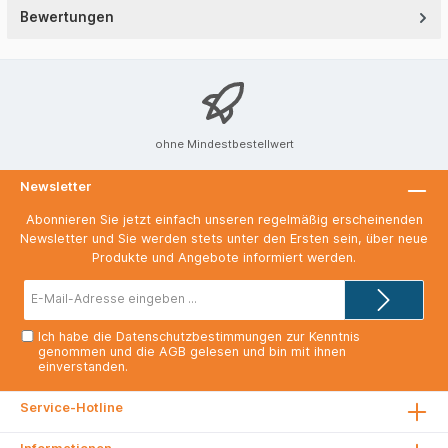
Bewertungen
ohne Mindestbestellwert
Newsletter
Abonnieren Sie jetzt einfach unseren regelmäßig erscheinenden
Newsletter und Sie werden stets unter den Ersten sein, über neue
Produkte und Angebote informiert werden.
E-
Mail-
Adresse*
Ich habe die
Datenschutzbestimmungen
zur Kenntnis
genommen und die
AGB
gelesen und bin mit ihnen
einverstanden.
Service-Hotline