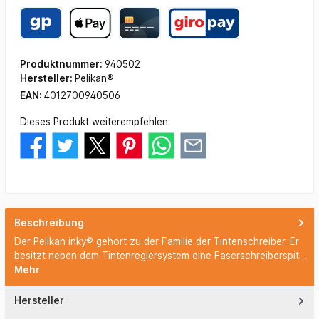
Produktnummer:
940502
Hersteller:
Pelikan®
EAN:
4012700940506
Dieses Produkt weiterempfehlen:
Beschreibung
Der Pelikan inky® gehört zu der Familie der Tintenschreiber. Er
besitzt neben dem Tintenreglersystem eine Faserschreiberspit…
Mehr
Hersteller