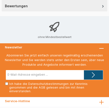
Bewertungen
ohne Mindestbestellwert
Newsletter
Abonnieren Sie jetzt einfach unseren regelmäßig erscheinenden
Newsletter und Sie werden stets unter den Ersten sein, über neue
Produkte und Angebote informiert werden.
E-
Mail-
Adresse*
Ich habe die
Datenschutzbestimmungen
zur Kenntnis
genommen und die
AGB
gelesen und bin mit ihnen
einverstanden.
Service-Hotline