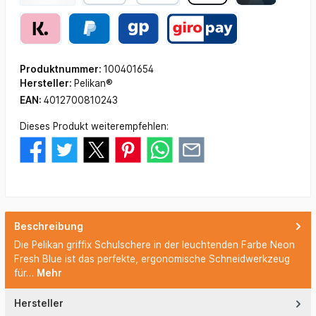
Produktnummer:
100401654
Hersteller:
Pelikan®
EAN:
4012700810243
Dieses Produkt weiterempfehlen:
Beschreibung
Die Pelikan griffix Schulschere in der leuchtenden Farbe Neon
Fresh Blue ist das perfekte, ergonomische Schneidwerkzeug
für…
Mehr
Hersteller