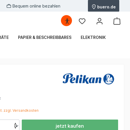
Bequem online bezahlen
buero.de
RÄTE
PAPIER & BESCHREIBBARES
ELEKTRONIK
*
St. zzgl. Versandkosten
jetzt kaufen