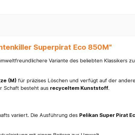
ntenkiller Superpirat Eco 850M"
umweltfreundlichere Variante des beliebten Klassikers z
tze (M)
für präzises Löschen und verfügt auf der ander
er Schaft besteht aus
recyceltem Kunststoff
.
afts variiert. Die Ausführung des
Pelikan Super Pirat E
turleistung mit einem Beitrag zur Umwelt.