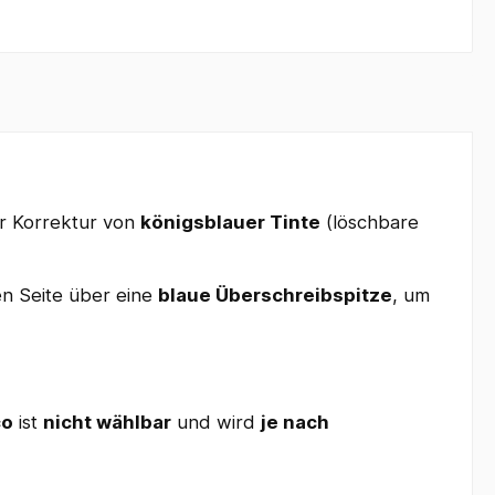
ur Korrektur von
königsblauer Tinte
(löschbare
en Seite über eine
blaue Überschreibspitze
, um
co
ist
nicht wählbar
und wird
je nach