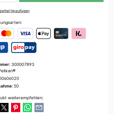
ettel hinzufügen
ungsarten:
mmer:
300007893
Pelikan®
00606020
nahme:
50
ukt weiterempfehlen: