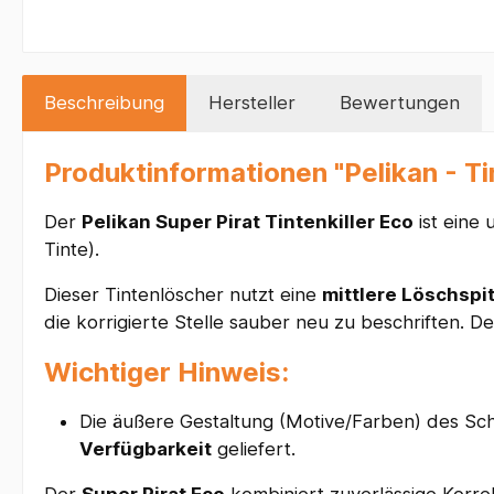
Beschreibung
Hersteller
Bewertungen
Produktinformationen "Pelikan - Ti
Der
Pelikan Super Pirat Tintenkiller Eco
ist eine 
Tinte).
Dieser Tintenlöscher nutzt eine
mittlere Löschspi
die korrigierte Stelle sauber neu zu beschriften. D
Wichtiger Hinweis:
Die äußere Gestaltung (Motive/Farben) des Sch
Verfügbarkeit
geliefert.
Der
Super Pirat Eco
kombiniert zuverlässige Korrek