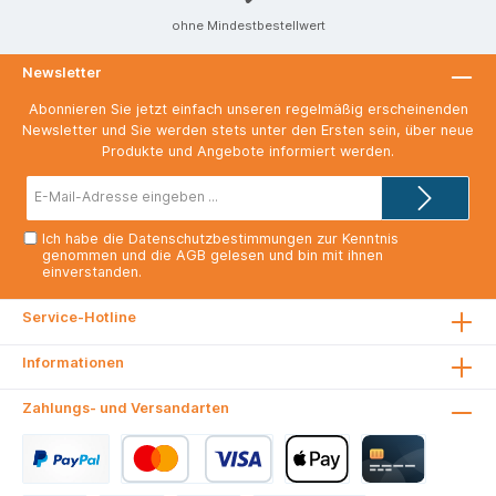
ohne Mindestbestellwert
Newsletter
Abonnieren Sie jetzt einfach unseren regelmäßig erscheinenden
Newsletter und Sie werden stets unter den Ersten sein, über neue
Produkte und Angebote informiert werden.
E-
Mail-
Adresse*
Ich habe die
Datenschutzbestimmungen
zur Kenntnis
genommen und die
AGB
gelesen und bin mit ihnen
einverstanden.
Service-Hotline
Informationen
Zahlungs- und Versandarten