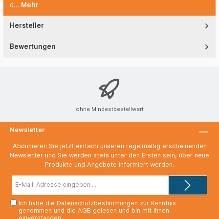
d…
Mehr
Hersteller
Bewertungen
ohne Mindestbestellwert
Newsletter
Abonnieren Sie jetzt einfach unseren regelmäßig erscheinenden
Newsletter und Sie werden stets unter den Ersten sein, über neue
Produkte und Angebote informiert werden.
E-
Mail-
Adresse*
Ich habe die
Datenschutzbestimmungen
zur Kenntnis
genommen und die
AGB
gelesen und bin mit ihnen
einverstanden.