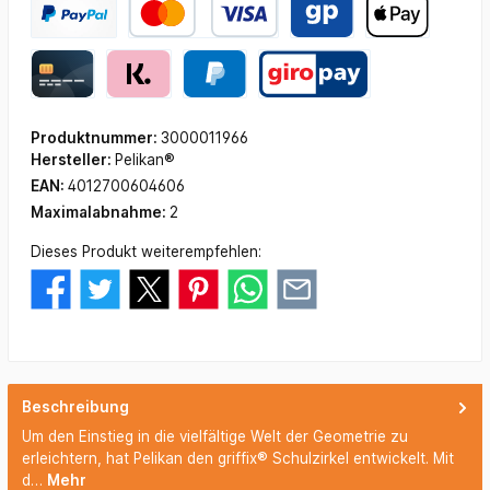
Produktnummer:
3000011966
Hersteller:
Pelikan®
EAN:
4012700604606
Maximalabnahme:
2
Dieses Produkt weiterempfehlen:
Beschreibung
Um den Einstieg in die vielfältige Welt der Geometrie zu
erleichtern, hat Pelikan den griffix® Schulzirkel entwickelt. Mit
d…
Mehr