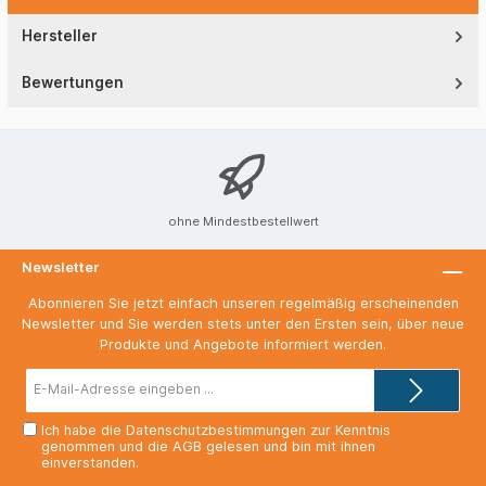
Hersteller
Bewertungen
ohne Mindestbestellwert
Newsletter
Abonnieren Sie jetzt einfach unseren regelmäßig erscheinenden
Newsletter und Sie werden stets unter den Ersten sein, über neue
Produkte und Angebote informiert werden.
E-
Mail-
Adresse*
Ich habe die
Datenschutzbestimmungen
zur Kenntnis
genommen und die
AGB
gelesen und bin mit ihnen
einverstanden.