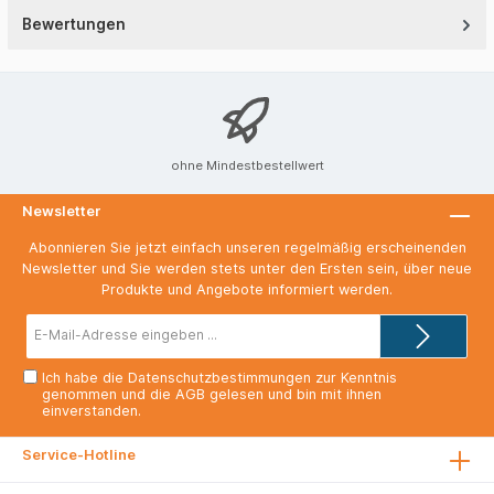
Bewertungen
ohne Mindestbestellwert
Newsletter
Abonnieren Sie jetzt einfach unseren regelmäßig erscheinenden
Newsletter und Sie werden stets unter den Ersten sein, über neue
Produkte und Angebote informiert werden.
E-
Mail-
Adresse*
Ich habe die
Datenschutzbestimmungen
zur Kenntnis
genommen und die
AGB
gelesen und bin mit ihnen
einverstanden.
Service-Hotline