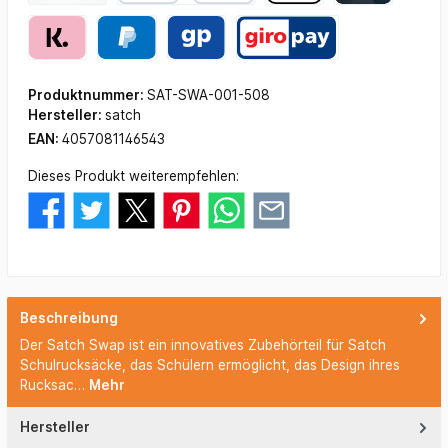
Produktnummer:
SAT-SWA-001-508
Hersteller:
satch
EAN:
4057081146543
Dieses Produkt weiterempfehlen:
Beschreibung
Der Satch Swap ist ein innovatives Zubehörteil für Satch
Schulrucksäcke, das Schülern ermöglicht, das Design ihres
Rucksac…
Mehr
Hersteller