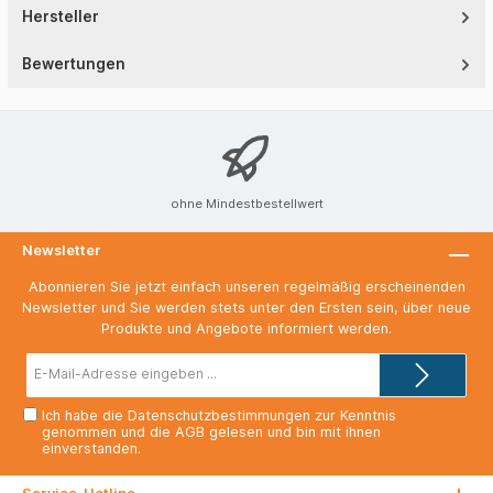
Hersteller
Bewertungen
ohne Mindestbestellwert
Newsletter
Abonnieren Sie jetzt einfach unseren regelmäßig erscheinenden
Newsletter und Sie werden stets unter den Ersten sein, über neue
Produkte und Angebote informiert werden.
E-
Mail-
Adresse*
Ich habe die
Datenschutzbestimmungen
zur Kenntnis
genommen und die
AGB
gelesen und bin mit ihnen
einverstanden.