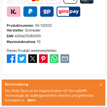
Produktnummer:
50-132502
Hersteller:
Schneider
EAN:
4004675080059
Maximalabnahme:
10
Dieses Produkt weiterempfehlen:
Beschreibung
Der Slider Rave ist ein Kugelschreiber mit Viscoglide®-
Technologie die außergewöhnlich weiches und gleitendes
Schreiben in…
Mehr