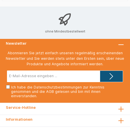
Drucklösungen – so, dass sie den Fortschritt in diesem
Sinne immer weiter vorantreiben. Wir wissen:
Inspirierende Ideen kann jeder Mensch an jedem Ort und
zu jeder Zeit entwickeln. Und solche Ideen braucht es, um
unsere Welt nachhaltig zum Positiven zu
verändern."Quelle: https://www.hp.com/de-de/hp-
ohne Mindestbestellwert
information.html
Newsletter
Abonnieren Sie jetzt einfach unseren regelmäßig erscheinenden
Newsletter und Sie werden stets unter den Ersten sein, über neue
Produkte und Angebote informiert werden.
E-
Mail-
Adresse*
Ich habe die
Datenschutzbestimmungen
zur Kenntnis
genommen und die
AGB
gelesen und bin mit ihnen
einverstanden.
Service-Hotline
Informationen