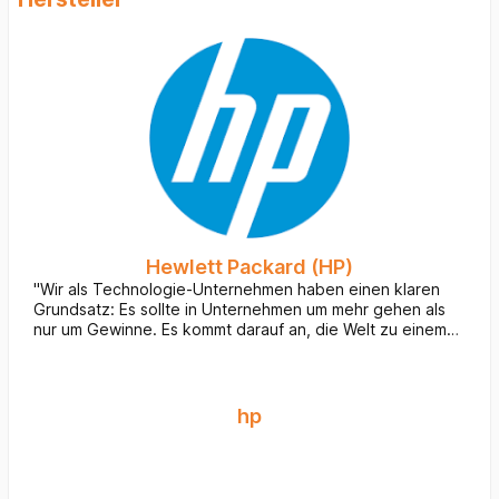
Hewlett Packard (HP)
"Wir als Technologie-Unternehmen haben einen klaren
Grundsatz: Es sollte in Unternehmen um mehr gehen als
nur um Gewinne. Es kommt darauf an, die Welt zu einem
besseren Ort zu machen. Unser Einsatz für den
Klimaschutz, für die Menschenrechte und für digitale
Gerechtigkeit zeigt, dass wir alles tun, um dieses Ziel zu
erreichen. Seit mehr als 80 Jahren engagieren wir uns für
hp
eine Welt, in der jede Innovation ihren Beitrag zu mehr
Menschlichkeit leistet. Und wir konzipieren unsere
Produkte – ein Technologie- und Service-Portfolio, das
Personal-Systeme und Drucker ebenso umfasst wie 3D-