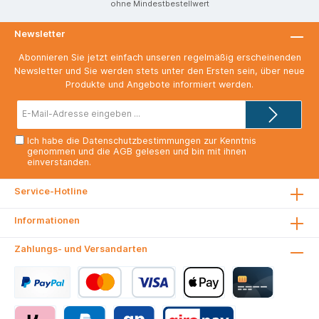
ohne Mindestbestellwert
Newsletter
Abonnieren Sie jetzt einfach unseren regelmäßig erscheinenden
Newsletter und Sie werden stets unter den Ersten sein, über neue
Produkte und Angebote informiert werden.
E-
Mail-
Adresse*
Ich habe die
Datenschutzbestimmungen
zur Kenntnis
genommen und die
AGB
gelesen und bin mit ihnen
einverstanden.
Service-Hotline
Informationen
Zahlungs- und Versandarten