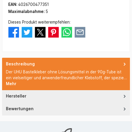
EAN:
4026700477351
Maximalabnahme:
5
Dieses Produkt weiterempfehlen:
Beschreibung
Der UHU Bastelkleber ohne Lösungsmittel in der 90g-Tube ist
ein vielseitiger und anwenderfreundlicher Klebstoff, der spezie…
Mehr
Hersteller
Bewertungen