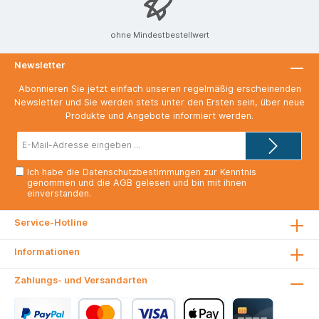
ohne Mindestbestellwert
Newsletter
Abonnieren Sie jetzt einfach unseren regelmäßig erscheinenden
Newsletter und Sie werden stets unter den Ersten sein, über neue
Produkte und Angebote informiert werden.
E-
Mail-
Adresse*
Ich habe die
Datenschutzbestimmungen
zur Kenntnis
genommen und die
AGB
gelesen und bin mit ihnen
einverstanden.
Service-Hotline
Informationen
Zahlungs- und Versandarten