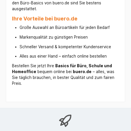
Ersticken bei
den Büro-Basics von buero.de sind Sie bestens
technische
versehentlichem
Zeichnungen und
ausgestattet.
Verschlucken zu
Illustrationen.
verhindern – ein
Ihre Vorteile bei buero.de
Mandalas und
wichtiges
Neurographik:
Sicherheitsmerkm
Große Auswahl an Büroartikeln für jeden Bedarf
Seine feine
al.
Spitze ist ideal für
Markenqualität zu günstigen Preisen
filigrane Muster.
Coloring Books:
Schneller Versand & kompetenter Kundenservice
Besonders für
kleinste Flächen
Alles aus einer Hand – einfach online bestellen
in Malbüchern
Bestellen Sie jetzt Ihre
Basics für Büro, Schule und
geeignet.
Wasserbasierte
Homeoffice
bequem online bei
buero.de
– alles, was
Tinte: Die Tinte
Sie täglich brauchen, in bester Qualität und zum fairen
ist auf
Preis.
Wasserbasis, was
sie geruchsarm
macht und ein
angenehmes
Schreibgefühl
bietet. Sie
trocknet schnell
und schlägt nicht
durch das Papier.