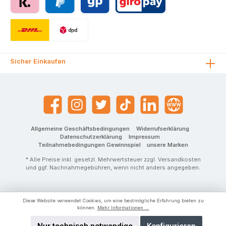
eit, was
bedeutet, dass
der Stift auch
dann nicht sofort
austrocknet,
wenn die Kappe
Sicher Einkaufen
mal kurz
vergessen wird.
Sechskantiger
Schaft: Der
ergonomische
sechskantige
Schaft sorgt für
einen
Allgemeine Geschäftsbedingungen
Widerrufserklärung
angenehmen und
Datenschutzerklärung
Impressum
sicheren Halt,
Teilnahmebedingungen Gewinnspiel
unsere Marken
selbst bei
* Alle Preise inkl. gesetzl. Mehrwertsteuer zzgl.
Versandkosten
längerem
und ggf. Nachnahmegebühren, wenn nicht anders angegeben.
Gebrauch.
Belüftete Kappe:
Die Kappe ist
belüftet, um ein
Diese Website verwendet Cookies, um eine bestmögliche Erfahrung bieten zu
Ersticken bei
können.
Mehr Informationen ...
versehentlichem
Nur technisch notwendige
Konfigurieren
Verschlucken zu