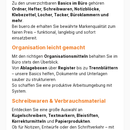
Vorteil ist die
Heftumschläge
feine Konturen.
Zu den unverzichtbaren
Basics im Büro
gehören
lange
A4 aus Plastik
Die Metallfassung
Ordner, Hefter, Schreibwaren, Notizblöcke,
Offenlagerfähigk
sind somit eine
schützt die
Klebezettel, Locher, Tacker, Büroklammern und
eit, was
sinnvolle
Spitze vor Bruch
mehr
.
bedeutet, dass
Investition für
und sorgt für eine
der Stift auch
Schüler und
Bei buero.de erhalten Sie bewährte Markenqualität zum
lange
dann nicht sofort
Eltern, die Wert
fairen Preis – funktional, langlebig und sofort
Lebensdauer.
austrocknet,
auf gut erhaltene
einsatzbereit.
Vielseitige
wenn die Kappe
Schulmaterialien
Einsatzmöglichkei
Organisation leicht gemacht
mal kurz
legen.
ten: Dank seiner
vergessen wird.
Präzision und
Mit den richtigen
Organisationsmitteln
behalten Sie im
Sechskantiger
Farbbrillanz ist
Büro stets den Überblick.
Schaft: Der
der Stabilo point
ergonomische
Von
Ablageboxen
über
Register
bis zu
Trennblättern
88 ideal für:
sechskantige
– unsere Basics helfen, Dokumente und Unterlagen
Schreiben:
Schaft sorgt für
sauber zu strukturieren.
Perfekt für
einen
So schaffen Sie eine produktive Arbeitsumgebung mit
Notizen,
angenehmen und
System.
Tagebücher,
sicheren Halt,
Kalender und um
selbst bei
Schreibwaren & Verbrauchsmaterial
Texte zu
längerem
strukturieren.
Gebrauch.
Entdecken Sie eine große Auswahl an
Zeichnen und
Belüftete Kappe:
Kugelschreibern, Textmarkern, Bleistiften,
Skizzieren:
Die Kappe ist
Korrekturmitteln
und
Papierprodukten
.
Ermöglicht feine
belüftet, um ein
Ob für Notizen, Entwürfe oder den Schriftverkehr – mit
Details,