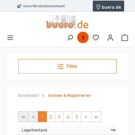
ohne Mindestbestellwert
buero.de
Filter
Bürobedarf
Ordnen & Registrieren
1
2
3
4
5