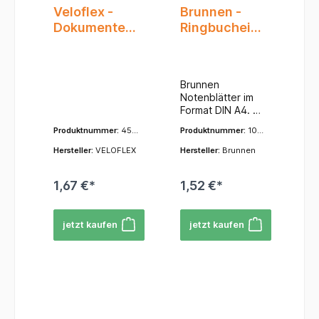
Veloflex -
Brunnen -
Verschmutzung.K
ostengünstig: Ein
Dokumentent
Ringbucheinl
e preiswerte und
asche - A3-
agen - A4 -
effiziente Lösung
transp. m.
Notenlineatur
für Ihre
Klettverschlu
, 20Bl.
Aktenorganisatio
Brunnen
n.Der
ss
Notenblätter im
Exacompta Schne
Format DIN A4. 20
llhefter A4 aus
Blatt
Karton ist der
Produktnummer:
452
Produktnummer:
106
Ringbucheinlagen
unverzichtbare
0100
6915
mit Notenlinien für
Hersteller:
VELOFLEX
Hersteller:
Brunnen
Helfer für eine
den
strukturierte und
Musikunterricht.
effiziente Ablage.
1,67 €*
1,52 €*
Ideal zum
Vertrauen Sie auf
Abheften in
die bewährte
Ordnern.
Qualität von
jetzt kaufen
jetzt kaufen
Exaclair bzw.
Exacompta für
Ihre täglichen
Anforderungen
an Organisation
und Ordnung!