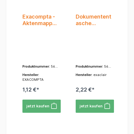
nte.Material: Hoc
hwertiger,
strapazierfähiger
Exacompta -
Dokumentent
Karton. Dieser
Aktenmappe
asche
sorgt für eine
- A4 - Karton
Exacompta
gute Stabilität
und schützt Ihre
- Colorspan
A4 -
Blätter effektiv
Sortiert -
transparent,
vor Knicken und
m.
Verschmutzung.M
Klettverschlu
echanismus: Bew
ährter Metall-
ss
Produktnummer:
564
Produktnummer:
564
Schnellhefter-
00E
21E
Mechanismus. Er
Hersteller:
Hersteller:
exaclair
ermöglicht ein
EXACOMPTA
einfaches
Einlegen und
1,12 €*
2,22 €*
Entnehmen von
gelochten
Blättern und hält
jetzt kaufen
jetzt kaufen
diese sicher
zusammen.Fassun
gsvermögen: Ge
eignet für eine
beträchtliche