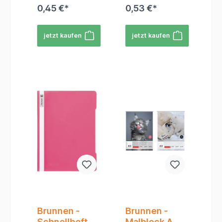
einfach, schnell
0,45 €*
0,53 €*
und übersichtlich
archivieren
möchten. Ob für
jetzt kaufen
jetzt kaufen
die Schule, das
Studium, das Büro
oder den
Haushalt – dieser
zuverlässige
Schnellhefter
sorgt dafür, dass
Ihre Dokumente
sicher und
ordentlich
aufbewahrt
werden.Produktei
genschaften im
Überblick:Format:
DIN A4 – Perfekt
für
Standarddokume
nte.Material: Hoc
hwertiger,
strapazierfähiger
Brunnen -
Brunnen -
Karton. Dieser
Schnellhefter
Malblock A4