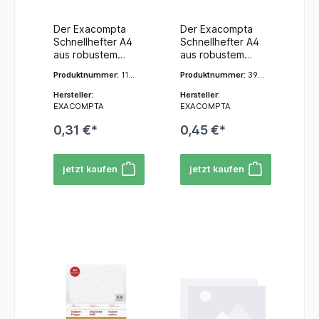
- Pink
- Grau
für Ihre
Intensiv
Aktenorganisatio
Der Exacompta
Der Exacompta
n.Der
Schnellhefter A4
Schnellhefter A4
Exacompta Schne
aus robustem
aus robustem
llhefter A4 aus
Karton ist die
Karton ist die
Karton ist der
Produktnummer:
1128
Produktnummer:
399
ideale Wahl für
ideale Wahl für
unverzichtbare
7604
89E
alle, die ihre
alle, die ihre
Hersteller:
Hersteller:
Helfer für eine
Unterlagen
Unterlagen
EXACOMPTA
EXACOMPTA
strukturierte und
einfach, schnell
einfach, schnell
effiziente Ablage.
0,31 €*
0,45 €*
und übersichtlich
und übersichtlich
Vertrauen Sie auf
archivieren
archivieren
die bewährte
möchten. Ob für
möchten. Ob für
Qualität von
jetzt kaufen
jetzt kaufen
die Schule, das
die Schule, das
Exaclair bzw.
Studium, das Büro
Studium, das Büro
Exacompta für
oder den
oder den
Ihre täglichen
Haushalt – dieser
Haushalt – dieser
Anforderungen
zuverlässige
zuverlässige
an Organisation
Schnellhefter
Schnellhefter
und Ordnung!
sorgt dafür, dass
sorgt dafür, dass
Ihre Dokumente
Ihre Dokumente
sicher und
sicher und
ordentlich
ordentlich
aufbewahrt
aufbewahrt
werden.Produktei
werden.Produktei