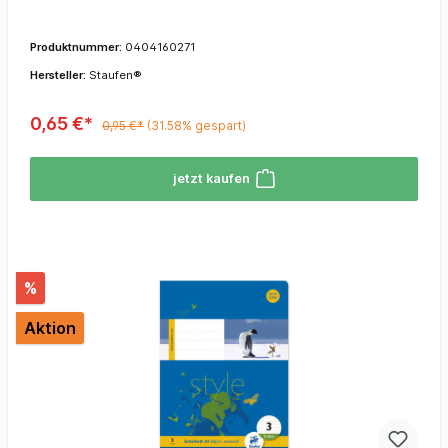
Produktnummer:
0404160271
Hersteller:
Staufen®
0,65 €*
0,95 €*
(31.58% gespart)
jetzt kaufen
%
Aktion